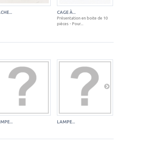
CHE...
CAGE À...
POCHETTE 
Présentation en boite de 10
Pochette de 
pièces - Pour...
Ø40, cylindre
MPE...
LAMPE...
LAMPE...