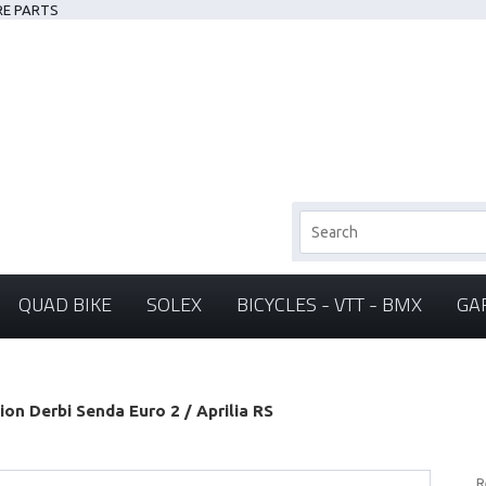
RE PARTS
QUAD BIKE
SOLEX
BICYCLES - VTT - BMX
GA
ion Derbi Senda Euro 2 / Aprilia RS
R