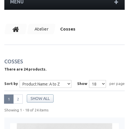
MENU
Atelier
Cosses
COSSES
There are 24 products.
Sort by
Show
per page
SHOW ALL
1
2
Showing 1 - 18 of 24 items