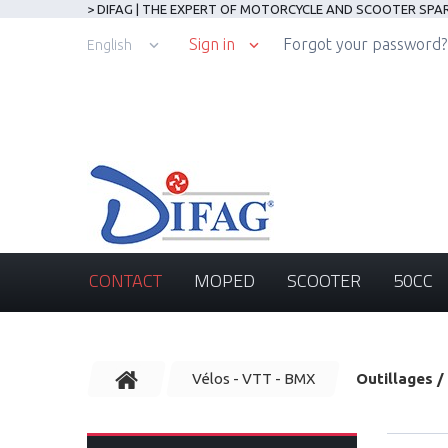
> DIFAG | THE EXPERT OF MOTORCYCLE AND SCOOTER SPA
Sign in
Forgot your password?
English
CONTACT
MOPED
SCOOTER
50CC
Vélos - VTT - BMX
Outillages /