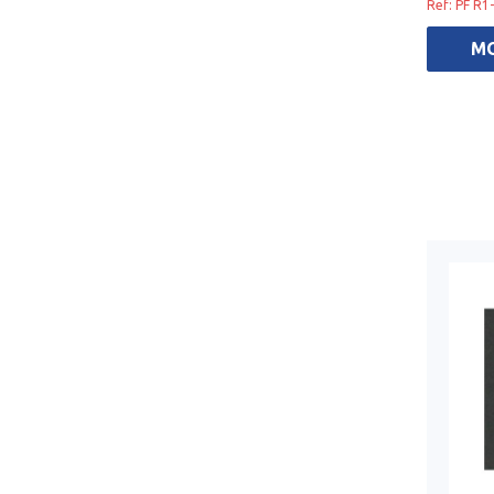
Ref: PF R1
M