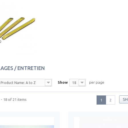
LAGES / ENTRETIEN
Show
per page
Product Name: A to Z
18
SH
- 18 of 21 items
1
2