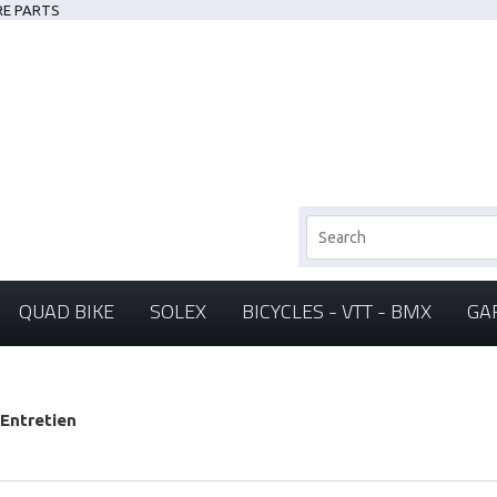
RE PARTS
QUAD BIKE
SOLEX
BICYCLES - VTT - BMX
GA
 Entretien