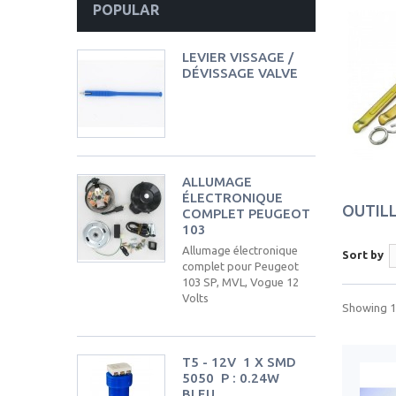
POPULAR
LEVIER VISSAGE /
DÉVISSAGE VALVE
ALLUMAGE
ÉLECTRONIQUE
OUTIL
COMPLET PEUGEOT
103
Allumage électronique
Sort by
complet pour Peugeot
103 SP, MVL, Vogue 12
Volts
Showing 1 
T5 - 12V  1 X SMD
5050  P : 0.24W 
BLEU