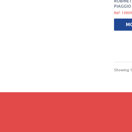
ROBINET
PIAGGIO 
Ref: 10809
M
Showing 1 