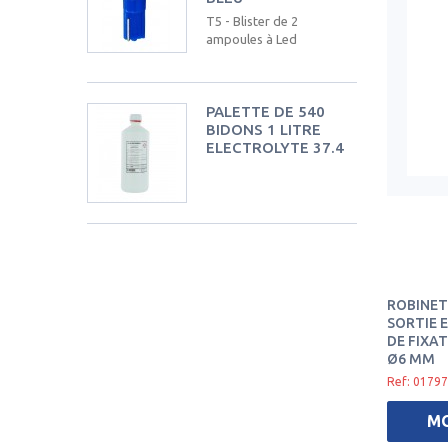
T5 - Blister de 2
ampoules à Led
PALETTE DE 540
BIDONS 1 LITRE
ELECTROLYTE 37.4
ROBINET
SORTIE 
DE FIXA
Ø6 MM
Ref: 01797
M