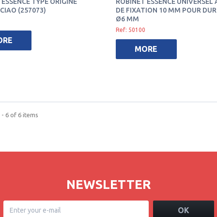
 ESSENCE TYPE ORIGINE
ROBINET ESSENCE UNIVERSEL À
CIAO (257073)
DE FIXATION 10 MM POUR DUR
Ø6 MM
Ref: 50100
ORE
MORE
- 6 of 6 items
NEWSLETTER
OK