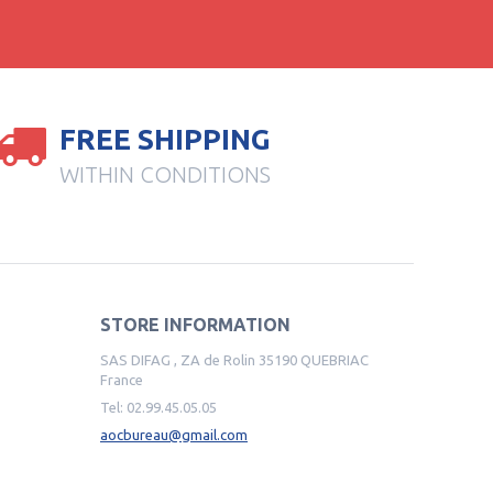
FREE SHIPPING
WITHIN CONDITIONS
STORE INFORMATION
SAS DIFAG , ZA de Rolin 35190 QUEBRIAC
France
Tel:
02.99.45.05.05
aocbureau@gmail.com