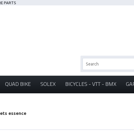
RE PARTS
QUAD BIKE
SOLEX
BICYCLES - VTT - BMX
GA
ets essence