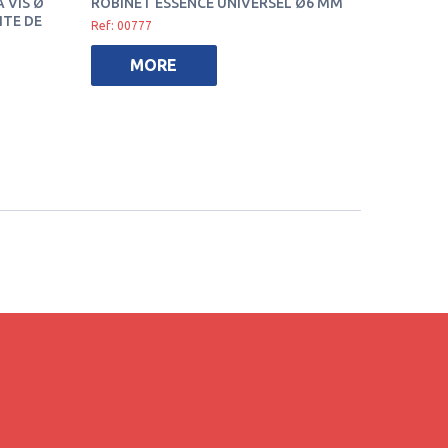
 VIS Ø
ROBINET ESSENCE UNIVERSEL Ø6 MM
ITE DE
Ref: 00777
MORE