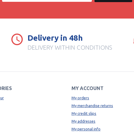
Delivery in 48h
DELIVERY WITHIN CONDITIONS
RIES
MY ACCOUNT
ur
My orders
My merchandise returns
My credit slips
My addresses
My personal info