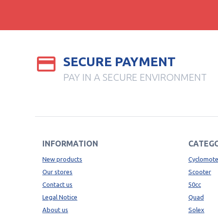
SECURE PAYMENT
PAY IN A SECURE ENVIRONMENT
INFORMATION
CATEGO
New products
Cyclomote
Our stores
Scooter
Contact us
50cc
Legal Notice
Quad
About us
Solex