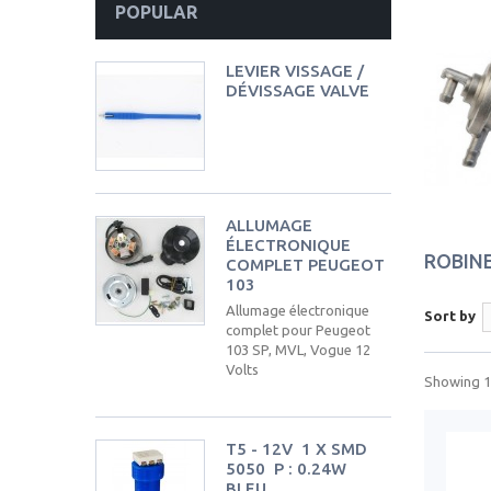
POPULAR
LEVIER VISSAGE /
DÉVISSAGE VALVE
ALLUMAGE
ÉLECTRONIQUE
ROBIN
COMPLET PEUGEOT
103
Allumage électronique
Sort by
complet pour Peugeot
103 SP, MVL, Vogue 12
Volts
Showing 1 
T5 - 12V  1 X SMD
5050  P : 0.24W 
BLEU