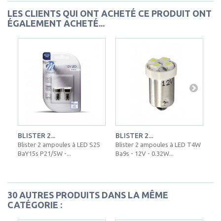
LES CLIENTS QUI ONT ACHETÉ CE PRODUIT ONT
ÉGALEMENT ACHETÉ...
BLISTER 2...
BLISTER 2...
RA
Blister 2 ampoules à LED S25
Blister 2 ampoules à LED T4W
BaY15s P21/5W -...
Ba9s - 12V - 0.32W...
30 AUTRES PRODUITS DANS LA MÊME
CATÉGORIE :