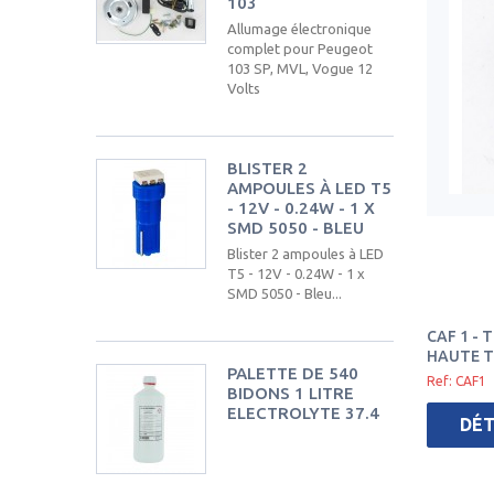
103
Allumage électronique
complet pour Peugeot
103 SP, MVL, Vogue 12
Volts
BLISTER 2
AMPOULES À LED T5
- 12V - 0.24W - 1 X
SMD 5050 - BLEU
Blister 2 ampoules à LED
T5 - 12V - 0.24W - 1 x
SMD 5050 - Bleu...
CAF 1 - 
HAUTE T
PALETTE DE 540
Ref: CAF1
BIDONS 1 LITRE
ELECTROLYTE 37.4
DÉT