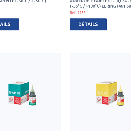
ENTE (-60°C / +250°C)
ANAÉROBIE FAIBLE EL-LIQ 74 
(-55°C / +180°C) ELRING (461.68
Ref: 9958
AILS
DÉTAILS