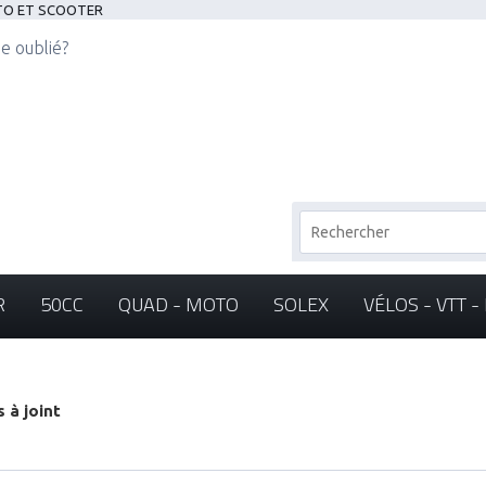
OTO ET SCOOTER
e oublié?
R
50CC
QUAD - MOTO
SOLEX
VÉLOS - VTT 
 à joint