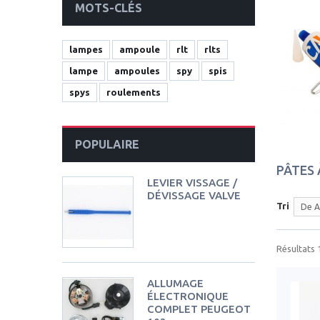
MOTS-CLÉS
lampes
ampoule
rlt
rlts
lampe
ampoules
spy
spis
spys
roulements
POPULAIRE
PÂTES
LEVIER VISSAGE /
DÉVISSAGE VALVE
Tri
De A
Résultats 1
ALLUMAGE
ÉLECTRONIQUE
COMPLET PEUGEOT