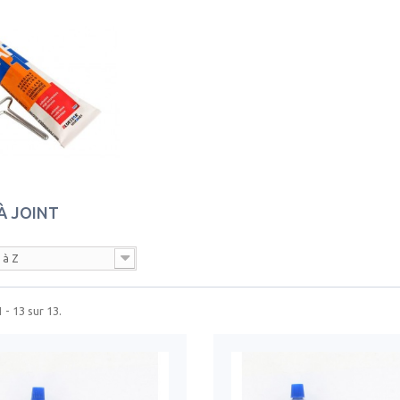
 À JOINT
 à Z
 - 13 sur 13.