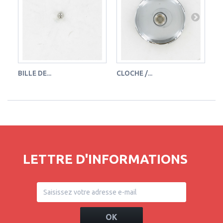
BILLE DE...
CLOCHE /...
VA
LETTRE D'INFORMATIONS
OK