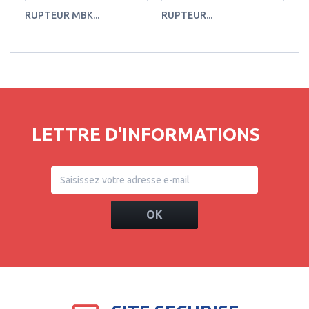
RUPTEUR MBK...
RUPTEUR...
RU
LETTRE D'INFORMATIONS
OK