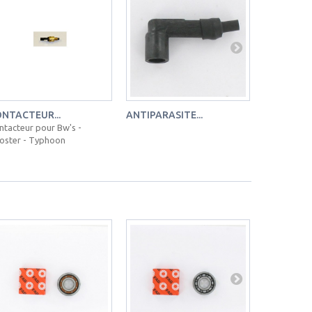
NTACTEUR...
ANTIPARASITE...
ROULEMEN
ntacteur pour Bw's -
APRILIA RS 
oster - Typhoon
SM - GENERI