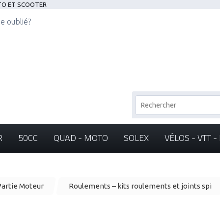
OTO ET SCOOTER
e oublié?
R
50CC
QUAD - MOTO
SOLEX
VÉLOS - VTT 
artie Moteur
Roulements – kits roulements et joints spi