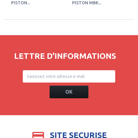
PISTON...
PISTON MBK...
PI
LETTRE D'INFORMATIONS
OK
SITE SECURISE