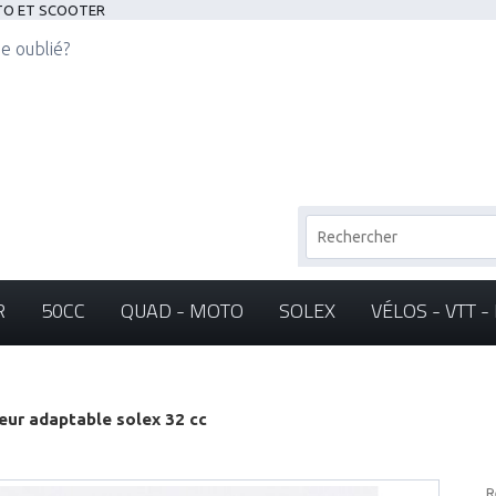
OTO ET SCOOTER
e oublié?
R
50CC
QUAD - MOTO
SOLEX
VÉLOS - VTT 
eur adaptable solex 32 cc
R