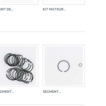
INT DE...
KIT MOTEUR...
SACHET DE
Paire de po
classique à v
GMENT...
SEGMENT...
AXE DE...