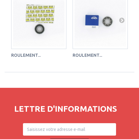
ROULEMENT...
ROULEMENT...
RO
LETTRE D'INFORMATIONS