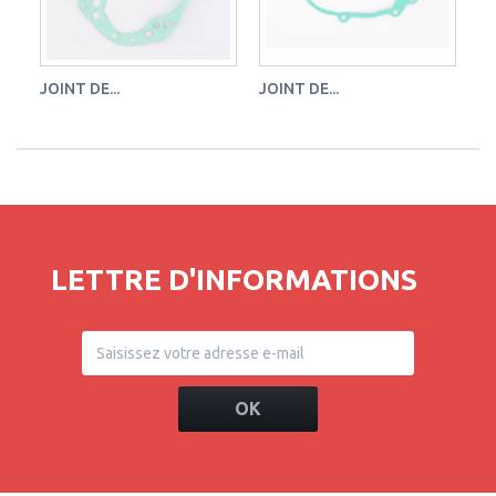
JOINT DE...
JOINT DE...
JO
LETTRE D'INFORMATIONS
OK