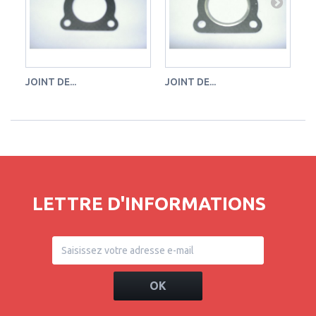
JOINT DE...
JOINT DE...
JO
LETTRE D'INFORMATIONS
OK