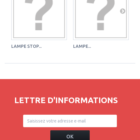
LAMPE STOP...
LAMPE...
LA
LETTRE D'INFORMATIONS
OK